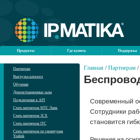
Продукты
Где купить
Поддержка
Главная
/
Партнерам
Партнерам
Беспрово
Выгрузка каталога
Обучение
Демонстрационные залы
Современный оф
Подключение к API
Стать партнером МТС Линк
Сотрудники раб
Стать партнером 3CX
становится гиб
Стать партнером ITC
Стать партнером по гарнитурам
Yealink
Решение на осно