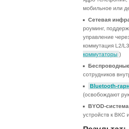
мобильное или д
Сетевая инфра
роуминг, поддерж
управление через
коммутация L2/L3
коммутаторы
)
Беспроводные
сотрудников внут
Bluetooth-гар
(освобождают рук
BYOD-систем
устройств к ВКС 