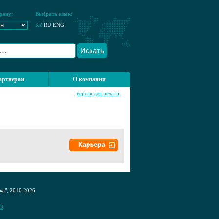
рану:
Выбрать язык:
KZ
RU
ENG
Искать
артнерам
О компании
версия для печати
а", 2010-2026
CO