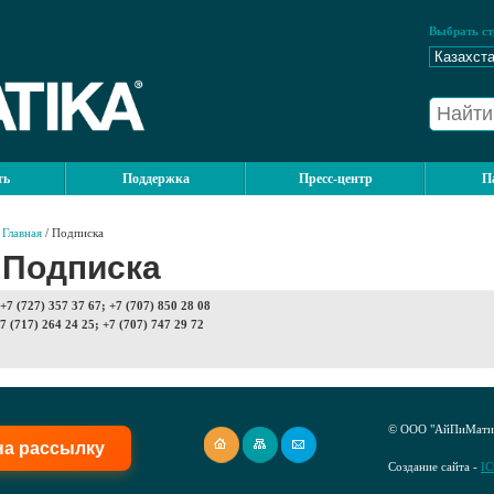
Выбрать ст
ть
Поддержка
Пресс-центр
П
Главная
/ Подписка
Подписка
7 (727) 357 37 67; +7 (707) 850 28 08
7 (717) 264 24 25; +7 (707) 747 29 72
© ООО "АйПиМатик
на рассылку
Создание сайта -
I