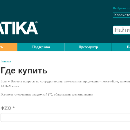
Выбрать ст
ть
Поддержка
Пресс-центр
П
Главная
Где купить
Если у Вас есть вопросы по сотрудничеству, закупкам или продукции - пожалуйста, запол
АйПиМатика.
Все поля, отмеченные звездочкой (*), обязательны для заполнения
ФИО *