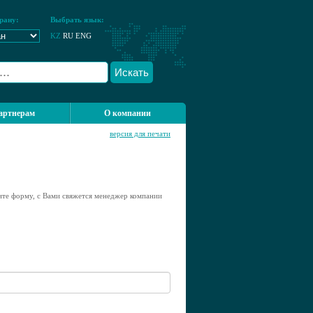
рану:
Выбрать язык:
KZ
RU
ENG
Искать
артнерам
О компании
версия для печати
ните форму, с Вами свяжется менеджер компании