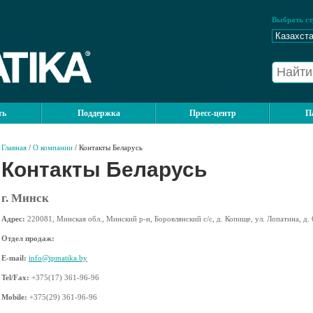
Выбрать ст
ть
Поддержка
Пресс-центр
П
Главная
/
О компании
/ Контакты Беларусь
Контакты Беларусь
г. Минск
Адрес:
220081, Минская обл., Минский р-н, Боровлянский с/с, д. Копище, ул. Лопатина, д. 
Отдел продаж:
E-mail:
info@ipmatika.by
Tel/Fax:
+375(17) 361-96-96
Mobile:
+375(29) 361-96-96