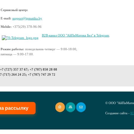
Сервисный центр
:
E-mail:
support@ipmatika.by
Mobile:
+375(29) 378-96-96
B2B-канал ООО "АйПиМатика Бел" в Telegram
.
Режим работы:
понедельник-четверг — 9:00-18:00,
пятница — 9:00-17:00.
7 (727) 357 37 67; +7 (707) 850 28 08
7 (717) 264 24 25; +7 (707) 747 29 72
© ООО "АйПиМатик
на рассылку
Создание сайта -
I