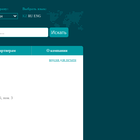
рану:
Выбрать язык:
KZ
RU
ENG
Искать
артнерам
О компании
версия для печати
6, пом. 3