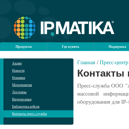
Продукты
Где купить
Поддержка
Главная
/
Пресс-центр
Акции
Контакты
Новости
Новинки
Пресс-служба ООО "А
Мероприятия
Логотипы
массовой информац
Видеоролики
оборудования для IP-
Библиотека кейсов
Контакты пресс-службы