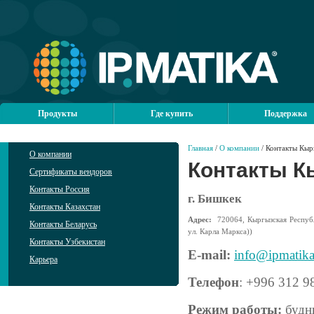
Продукты
Где купить
Поддержка
Главная
/
О компании
/ Контакты Кыр
О компании
Контакты К
Сертификаты вендоров
Контакты Россия
г. Бишкек
Контакты Казахстан
Адрес:
720064, Кыргызская Республ
Контакты Беларусь
ул. Карла Маркса))
Контакты Узбекистан
E-mail:
info@ipmatika
Карьера
Телефон
: +996 312 9
Режим работы:
будн