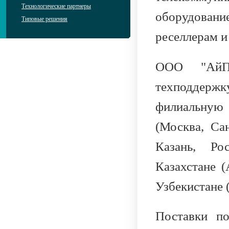
Технологические партнеры
оборудовани
Типовые решения
реселлерам и
ООO "АйПи
техподдер
филиальную 
(Москва, Сан
Казань, Ро
Казахстане (
Узбекистане 
Поставки п