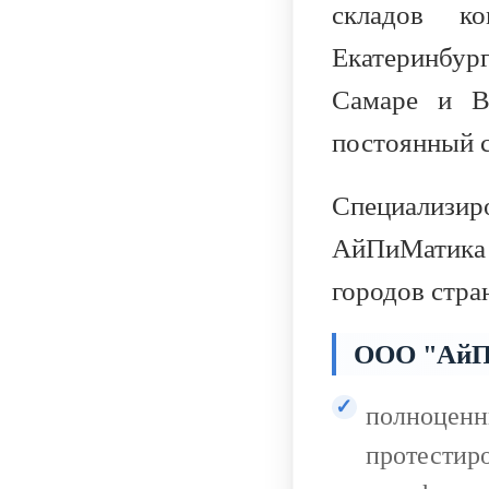
складов ко
Екатеринбург
Самаре и Вл
постоянный с
Специализи
АйПиМатика
городов стра
ООО "АйП
полноцен
протестир