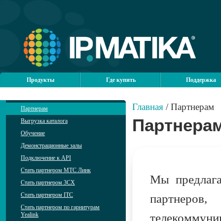
Продукты
Где купить
Поддержка
Главная
/ Партнерам
Партнерам
Партнера
Выгрузка каталога
Обучение
Демонстрационные залы
Подключение к API
Стать партнером МТС Линк
Мы предлага
Стать партнером 3CX
Стать партнером ITC
партнер
Стать партнером по гарнитурам
Yealink
телекоммун