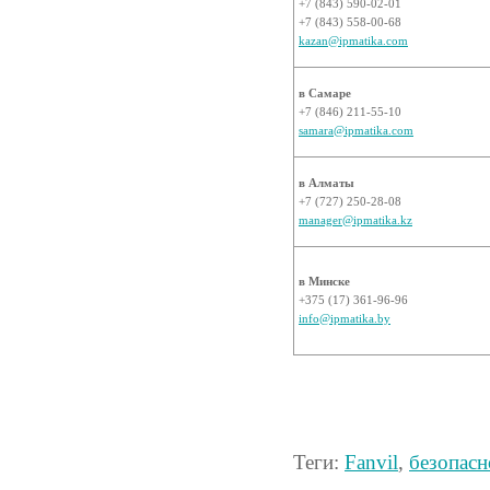
+7 (843) 590-02-01
+7 (843) 558-00-68
kazan@ipmatika.com
в Самаре
+7 (846) 211-55-10
samara@ipmatika.com
в Алматы
+7 (727) 250-28-08
manager@ipmatika.kz
в Минске
+375 (17) 361-96-96
info@ipmatika.by
Теги:
Fanvil
,
безопасн