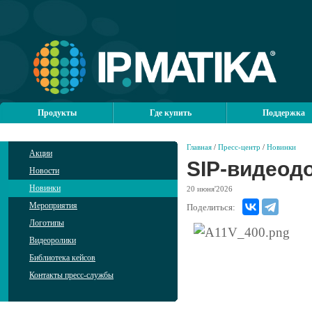
Продукты
Где купить
Поддержка
Главная
/
Пресс-центр
/
Новинки
Акции
SIP-видеод
Новости
Новинки
20
июня'2026
Мероприятия
Поделиться:
Логотипы
Видеоролики
Библиотека кейсов
Контакты пресс-службы