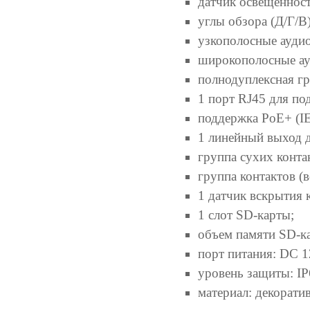
датчик освещенност
углы обзора (Д/Г/В)
узкополосные аудиок
широкополосные ау
полнодуплексная гр
1 порт RJ45 для под
поддержка PoE+ (IEE
1 линейный выход 
группа сухих контак
группа контактов (в
1 датчик вскрытия 
1 слот SD-карты;
объем памяти SD-ка
порт питания: DC 1
уровень защиты: IP
материал: декорати