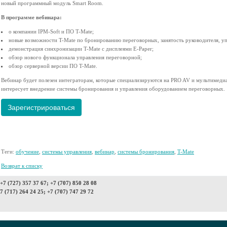
новый программный модуль Smart Room.
В программе вебинара:
о компании IPM-Soft и ПО T-Mate;
новые возможности T-Mate по бронированию переговорных, занятость руководителя, уп
демонстрация синхронизации T-Mate с дисплеями E-Paper;
обзор нового функционала управления переговорной;
обзор серверной версии ПО T-Mate.
Вебинар будет полезен интеграторам, которые специализируются на PRO AV и мультимедиа
интересует внедрение системы бронирования и управления оборудованием переговорных.
Зарегистрироваться
Теги:
обучение
,
системы управления
,
вебинар
,
системы бронирования
,
T-Mate
Возврат к списку
7 (727) 357 37 67; +7 (707) 850 28 08
7 (717) 264 24 25; +7 (707) 747 29 72