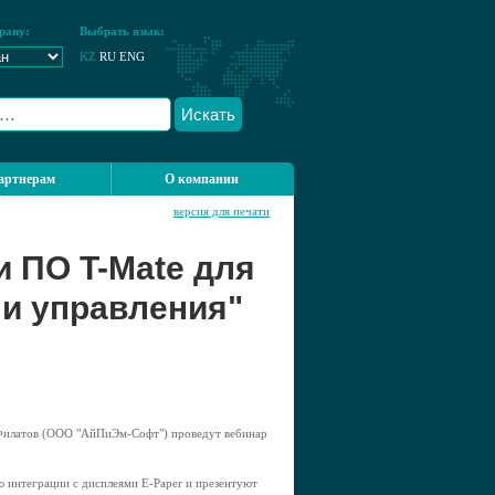
рану:
Выбрать язык:
KZ
RU
ENG
Искать
артнерам
О компании
версия для печати
 ПО T-Mate для
и управления"
илатов (ООО "АйПиЭм-Софт") проведут вебинар
 интеграции с дисплеями E-Paper и презентуют