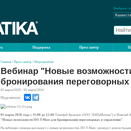
Выбрать ст
ть
Поддержка
Пресс-центр
П
Главная
/
Пресс-центр
/
Мероприятия
Вебинар "Новые возможности
бронирования переговорных 
05
марта'2026
- 05
марта'2026
Поделиться:
05 марта 2026 года с 11:00 до 12:00
Тимофей Бражкин (ООО "АйПиМатика") и Николай Ф
"Новые возможности ПО T-Mate для бронирования переговорных и управления"
.
На вебинаре спикеры расскажут о новых возможностях ПО T-Mate, проведут демонстрацию