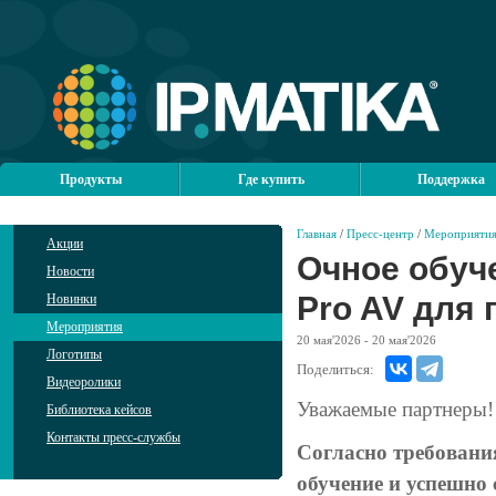
Продукты
Где купить
Поддержка
Главная
/
Пресс-центр
/
Мероприяти
Акции
Очное обуче
Новости
Pro AV для
Новинки
Мероприятия
20
мая'2026
- 20
мая'2026
Логотипы
Поделиться:
Видеоролики
Уважаемые партнеры!
Библиотека кейсов
Контакты пресс-службы
Согласно требовани
обучение и успешно 