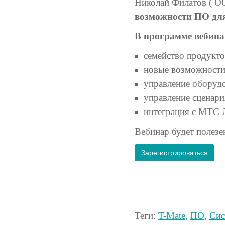
Николай Филатов ( 
возможности ПО дл
В программе вебина
семейство продукто
новые возможности
управление оборуд
управление сценари
интеграция с МТС 
Вебинар будет полезе
Зарегистрироваться
Теги:
T-Mate
,
ПО
,
Сис