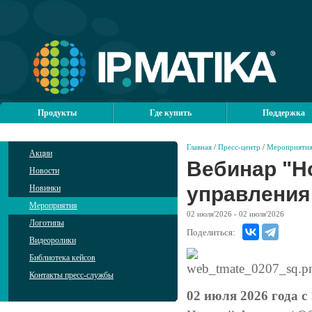
Продукты
Где купить
Поддержка
Главная
/
Пресс-центр
/
Мероприяти
Акции
Вебинар "Н
Новости
управления
Новинки
Мероприятия
02
июля'2026
- 02
июля'2026
Логотипы
Поделиться:
Видеоролики
Библиотека кейсов
Контакты пресс-службы
02 июля 2026 года с 