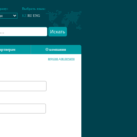
рану:
Выбрать язык:
KZ
RU
ENG
Искать
артнерам
О компании
версия для печати