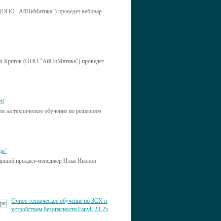
ов (ООО "АйПиМатика") проведет вебинар
рилл Кретов (ООО "АйПиМатика") проведет
il
м на техническое обучение по решениям
да"
старший продакт-менеджер Илья Иванов
Очное техническое обучение по 3CX и
устройствам безопасности Fanvil 23-25