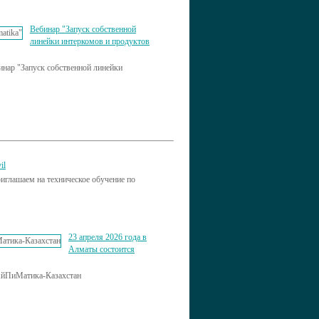
Вебинар "Запуск собственной
линейки интеркомов и продуктов
инар "Запуск собственной линейки
il
глашаем на техническое обучение по
23 апреля 2026 года в
Алматы состоится
АйПиМатика-Казахстан