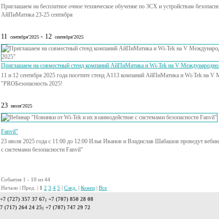
Приглашаем на бесплатное очное техническое обучение по 3CX и устройствам безопасно
АйПиМатика 23-25 сентября
11
- 12
сентября'2025
сентября'2025
Приглашаем на совместный стенд компаний АйПиМатика и Wi-Tek на V Международно
11 и 12 сентября 2025 года посетите стенд А113 компаний АйПиМатика и Wi-Tek на 
"PROБезопасность 2025!
23
июля'2025
Fanvil"
23 июля 2025 года с 11:00 до 12:00 Илья Иванов и Владислав Шабашов проведут вебин
с системами безопасности Fanvil"
События 1 - 10 из 44
Начало | Пред. |
1
2
3
4
5
|
След.
|
Конец
|
Все
7 (727) 357 37 67; +7 (707) 850 28 08
7 (717) 264 24 25; +7 (707) 747 29 72