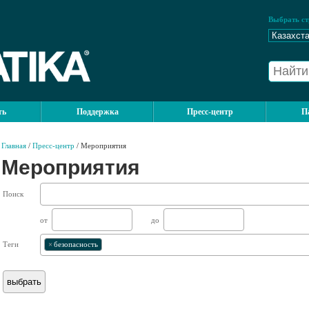
Выбрать ст
ть
Поддержка
Пресс-центр
П
Главная
/
Пресс-центр
/ Мероприятия
Мероприятия
Поиск
от
до
Теги
×
безопасность