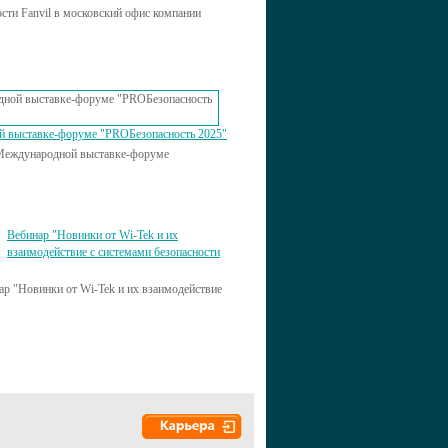
сти Fanvil в московский офис компании
й выставке-форуме "PROБезопасность 2025"
V Международной выставке-форуме
Вебинар "Новинки от Wi-Tek и их
взаимодействие с системами безопасности
ар "Новинки от Wi-Tek и их взаимодействие