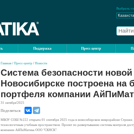
Выбрать ст
ть
Поддержка
Пресс-центр
П
Главная
/
Пресс-центр
/
Новости
Система безопасности новой
Новосибирске построена на 
портфеля компании АйПиМат
31
октября'2025
Поделиться:
МБОУ СОШ №222 открыта 01 сентября 2025 года в новосибирском микрорайоне Стрижи. Э
технологичным учебным пространством. Проект по развертыванию системы контроля дост
компании АйПиМатика ООО "СКНСК".