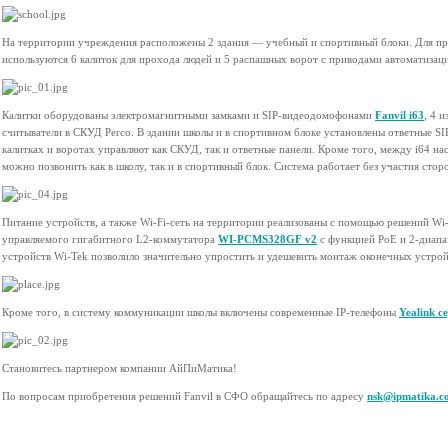
На территории учреждения расположены 2 здания — учебный и спортивный блоки. Для п
используются 6 калиток для прохода людей и 5 распашных ворот с приводами автоматизаци
Калитки оборудованы электромагнитными замками и SIP-видеодомофонами
Fanvil i63
, 4 
считыватели в СКУД Perco. В здании школы и в спортивном блоке установлены ответные S
калитках и воротах управляют как СКУД, так и ответные панели. Кроме того, между i64 нас
можно позвонить как в школу, так и в спортивный блок. Система работает без участия стор
Питание устройств, а также Wi-Fi-сеть на территории реализованы с помощью решений Wi
управляемого гигабитного L2-коммутатора
WI-PCMS328GF v2
с функцией PoE и 2-диапа
устройств Wi-Tek позволило значительно упростить и удешевить монтаж оконечных устрой
Кроме того, в систему коммуникации школы включены современные IP-телефоны
Yealink с
Становитесь партнером компании АйПиМатика!
По вопросам приобретения решений Fanvil в СФО обращайтесь по адресу
nsk@ipmatika.c