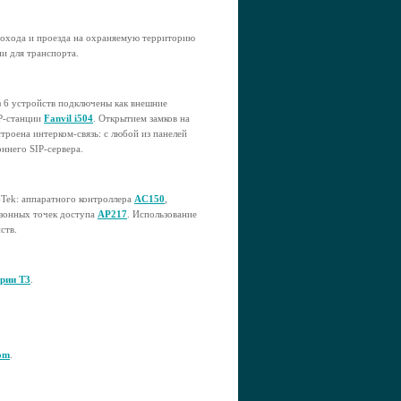
рохода и проезда на охраняемую территорию
и для транспорта.
из 6 устройств подключены как внешние
IP-станции
Fanvil i504
. Открытием замков на
троена интерком-связь: с любой из панелей
оннего SIP-сервера.
-Tek: аппаратного контроллера
AC150
,
зонных точек доступа
AP217
. Использование
ств.
ерии T3
.
om
.