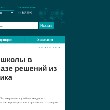
рану:
Выбрать язык:
KZ
RU
ENG
Искать
артнерам
О компании
версия для печати
 школы в
базе решений из
ика
то современное учебное заведение с
упа на территорию школы реализован партнером