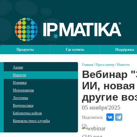
Продукты
Где купить
Поддержка
Главная
/
Пресс-центр
/
Новости
Акции
Вебинар "
Новости
ИИ, новая
Новинки
Мероприятия
другие в
Логотипы
Видеоролики
05
ноября'2025
Библиотека кейсов
Поделиться:
Контакты пресс-службы