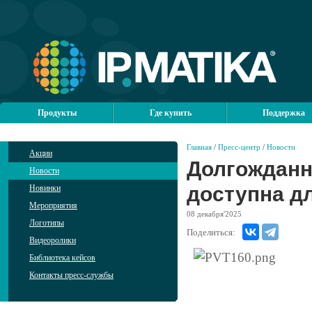
Продукты
Где купить
Поддержка
Главная
/
Пресс-центр
/
Новости
Акции
Долгожданна
Новости
доступна дл
Новинки
Мероприятия
08
декабря'2025
Логотипы
Поделиться:
Видеоролики
Библиотека кейсов
Контакты пресс-службы