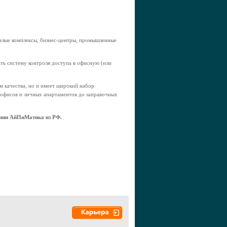
илые комплексы, бизнес-центры, промышленные
ть систему контроля доступа в офисную (или
м качества, но и имеет широкий набор
 офисов и личных апартаментов до заправочных
ании АйПиМатика из РФ.