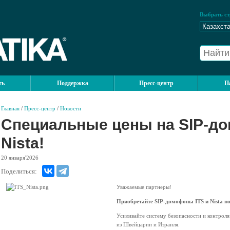
Выбрать ст
ть
Поддержка
Пресс-центр
П
Главная
/
Пресс-центр
/
Новости
Специальные цены на SIP-до
Nista!
20
января'2026
Поделиться:
Уважаемые партнеры!
Приобретайте SIP-домофоны ITS и Nista п
Усиливайте систему безопасности и контрол
из Швейцарии и Израиля.