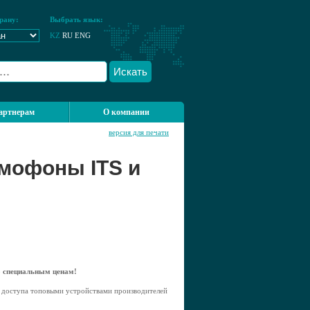
рану:
Выбрать язык:
KZ
RU
ENG
Искать
артнерам
О компании
версия для печати
мофоны ITS и
о специальным ценам!
я доступа топовыми устройствами производителей