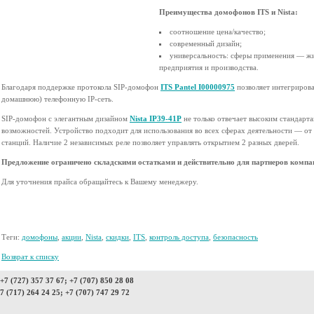
Преимущества домофонов ITS и Nista:
соотношение цена/качество;
современный дизайн;
универсальность: сферы применения — ж
предприятия и производства.
Благодаря поддержке протокола SIP-домофон
ITS Pantel I00000975
позволяет интегрирова
домашнюю) телефонную IP-сеть.
SIP-домофон с элегантным дизайном
Nista IP39-41P
не только отвечает высоким стандарта
возможностей. Устройство подходит для использования во всех сферах деятельности — от
станций. Наличие 2 независимых реле позволяет управлять открытием 2 разных дверей.
Предложение ограничено складскими остатками и действительно для партнеров комп
Для уточнения прайса обращайтесь к Вашему менеджеру.
Теги:
домофоны
,
акции
,
Nista
,
скидки
,
ITS
,
контроль доступа
,
безопасность
Возврат к списку
7 (727) 357 37 67; +7 (707) 850 28 08
7 (717) 264 24 25; +7 (707) 747 29 72