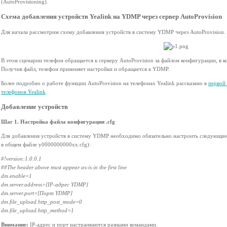
(AutoProvisioning).
Схема добавления устройств Yealink на YDMP через сервер AutoProvision
Для начала рассмотрим схему добавления устройств в систему YDMP через AutoProvision.
В этом сценарии телефон обращается к серверу AutoProvision за файлом конфигурации, в
Получив файл, телефон применяет настройки и обращается к YDMP.
Более подробно о работе функции AutoProvision на телефонах Yealink рассказано в
первой
телефонов Yealink
.
Добавление устройств
Шаг 1. Настройка файла конфигурации .cfg
Для добавления устройств в систему YDMP необходимо обязательно настроить следующие 
в общем файле y0000000000xx.cfg):
#!version:1.0.0.1
##The header above must appear as-is in the first line
dm.enable=1
dm.server.address=[IP-адрес YDMP]
dm.server.port=[Порт YDMP]
dm.file_upload.http_post_mode=0
dm.file_upload.http_method=1
Внимание:
IP-адрес и порт настраиваются разными командами.