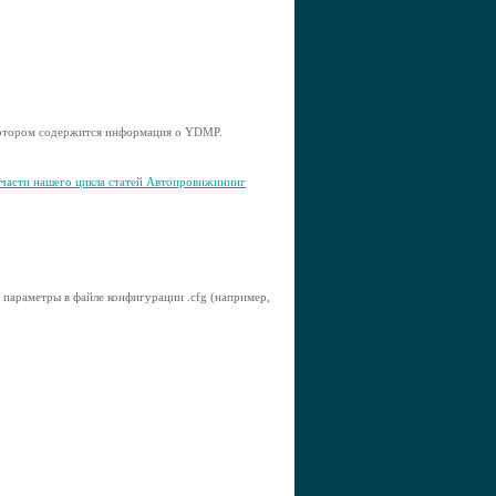
 котором содержится информация о YDMP.
 части нашего цикла статей Автопровижининг
параметры в файле конфигурации .cfg (например,