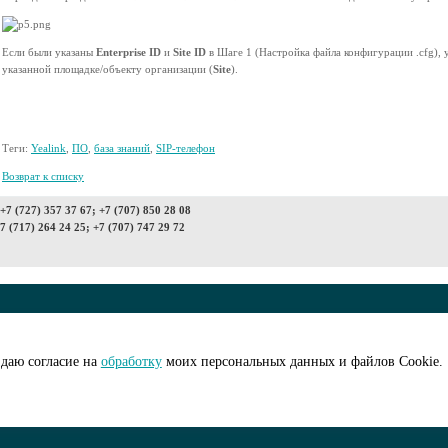
Если были указаны
Enterprise ID
и
Site ID
в Шаге 1 (Настройка файла конфигурации .cfg), 
указанной площадке/объекту организации (
Site
).
Теги:
Yealink
,
ПО
,
база знаний
,
SIP-телефон
Возврат к списку
7 (727) 357 37 67; +7 (707) 850 28 08
7 (717) 264 24 25; +7 (707) 747 29 72
© ООО "АйПиМатик
на рассылку
Создание сайта -
I
даю согласие на
обработку
моих персональных данных и файлов Cookie.