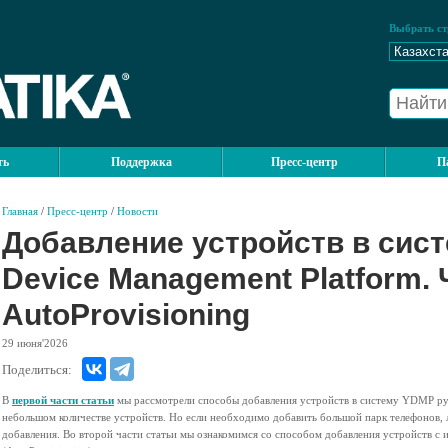
Выбрать ст
ть
Поддержка
Пресс-центр
П
Главная
/
Пресс-центр
/
Новости
Добавление устройств в сист
Device Management Platform. 
AutoProvisioning
29
июня'2026
Поделиться:
В
первой части статьи
мы рассмотрели способы добавления устройств в систему YDMP ру
небольшом количестве устройств. Но если необходимо добавить большой парк телефонов, 
добавления. Во второй части статьи мы ознакомимся со способом добавления устройств с 