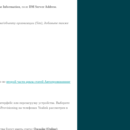
se Information
, поле
DM Server Address
.
е/объекту организации (Site), добавьте также
но во
второй части цикла статей Автопровижининг
интерфейс или перезагрузку устройства. Выберите
rovisioning на телефонах Yealink рассмотрен в
тва будут иметь статус
Онлайн (Online)
.