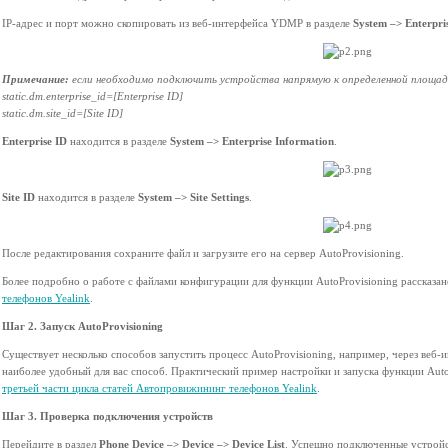
IP-адрес и порт можно скопировать из веб-интерфейса YDMP в разделе
System –> Enterpri
Примечание:
если необходимо подключить устройства напрямую к определенной площадк
static.dm.enterprise_id=[Enterprise ID]
static.dm.site_id=[Site ID]
Enterprise ID
находится в разделе
System
–
> Enterprise Information
.
Site ID
находится в разделе
System –> Site Settings
.
После редактирования сохраните файл и загрузите его на сервер AutoProvisioning.
Более подробно о работе с файлами конфигурации для функции AutoProvisioning рассказа
телефонов Yealink
.
Шаг 2. Запуск AutoProvisioning
Существует несколько способов запустить процесс AutoProvisioning, например, через веб-
наиболее удобный для вас способ. Практический пример настройки и запуска функции AutoP
третьей части цикла статей Автопровижининг телефонов Yealink
.
Шаг 3. Проверка подключения устройств
Перейдите в раздел
Phone Device –> Device –> Device List
. Успешно подключенные устройс