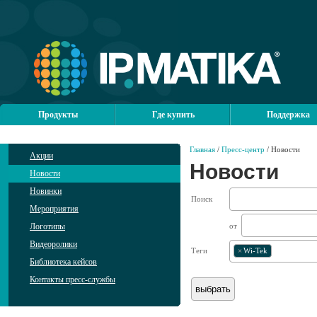
Продукты
Где купить
Поддержка
Главная
/
Пресс-центр
/ Новости
Акции
Новости
Новости
Новинки
Поиск
Мероприятия
Логотипы
от
Видеоролики
Теги
×
Wi-Tek
Библиотека кейсов
Контакты пресс-службы