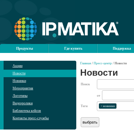
Продукты
Где купить
Поддержка
Главная
/
Пресс-центр
/ Новости
Акции
Новости
Новости
Новинки
Поиск
Мероприятия
Логотипы
от
Видеоролики
Теги
×
новинки
Библиотека кейсов
Контакты пресс-службы