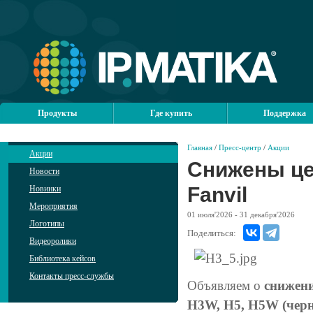
Продукты
Где купить
Поддержка
Главная
/
Пресс-центр
/
Акции
Акции
Снижены це
Новости
Fanvil
Новинки
Мероприятия
01
июля'2026
- 31
декабря'2026
Логотипы
Поделиться:
Видеоролики
Библиотека кейсов
Контакты пресс-службы
Объявляем о
снижени
H3W, H5, H5W (черно