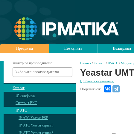
Продукты
Где купить
Поддержка
Фильтр по производителю:
Главная
/
Каталог
/
IP-АТС
/
Модули 
Yeastar UM
[Добавить в сравнение]
Каталог
Поделиться:
IP-телефоны
Системы ВКС
IP-АТС
IP АТС Yeastar PSE
IP-АТС Yeastar серии P
IP-АТС Yeastar серии S