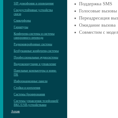
Поддержка SMS
SIP-домофония и оповещение
Средоустойчивые устройства
Голосовые вызовы
связи
Переадресация вы
Спикерфоны
Ожидание вызова
Гарнитуры
Совместим с моделя
Конференц-системы и системы
синхронного перевода
Радиомикрофонные системы
Безбумажные конференц-системы
Профессиональные аудиосистемы
Видеокоммутация и управление
Панельные компьютеры и мини-
ПК
Информационные панели
Стойки и крепления
Системы бронирования
Системы управления телефонией/
ВКС/USB-устройствами
Архив