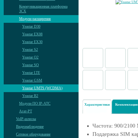
Коммуникационная платформа
3CX
Модули расширения
Yeastar D30
Yeastar EX08
Yeastar EX30
Yeastar S2
Yeastar O2
Yeastar SO
Yeastar LTE
Yeastar GSM
Yeastar UMTS (WCDMA)
Yeastar B2
Модули ПО IP-АТС
Характеристики
Комплектация
Агат-РТ
VoIP-шлюзы
Частота: 900/210
Видеонаблюдение
Поддержка SIM ка
Сетевое оборудование