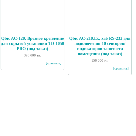
Qbic AC-120, Врезное крепление
Qbic AC-210.Ex, хаб RS-232 для
для скрытой установки TD-1050
подключения 10 сенсоров/
PRO (под заказ)
индикаторов занятости
помещения (под заказ)
390 000 тн.
156 000 тн.
[сравнить]
[сравнить]