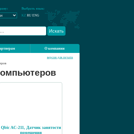
рану:
Выбрать язык:
KZ
RU
ENG
Искать
артнерам
О компании
версия для печати
еров
компьютеров
Qbic AC-211, Датчик занятости
помещения