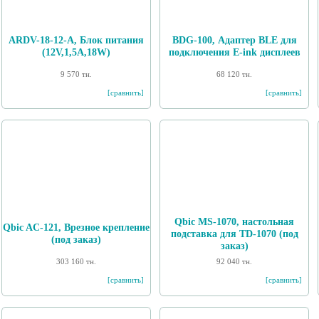
ARDV-18-12-A, Блок питания
BDG-100, Адаптер BLE для
(12V,1,5A,18W)
подключения E-ink дисплеев
9 570 тн.
68 120 тн.
[сравнить]
[сравнить]
Qbic MS-1070, настольная
Qbic AC-121, Врезное крепление
подставка для TD-1070 (под
(под заказ)
заказ)
303 160 тн.
92 040 тн.
[сравнить]
[сравнить]