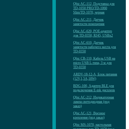
Qbic AC-112, Подставка для
TD-1050 PRO/TD-1060
Slim/TD-1070, черная
Qbic AC-211, Датчик
занятости помещения
Qbic AC-620, POE-адаптер
для TD-0350, RJ45, USBx2
Qbic AC-610, Датчик
занятости рабочего места для
TD-0350
Qbic CB-110, Кабель USB на
micro USB L-типа, 3 м для
TD-0350
ARDV-18-12-A, Блок питания
(12V,1,5A,18W)
BDG-100, Адаптер BLE для
подключения E-ink дисплеев
Qbic AC-212, Индикаторная
лампа светодиодная (под
заказ)
Qbic AC-121, Врезное
крепление (под заказ)
Qbic MS-1070, настольная