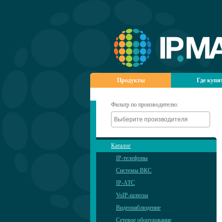
Продукты
Где купи
Фильтр по производителю:
Каталог
IP-телефоны
Системы ВКС
IP-АТС
VoIP-шлюзы
Видеонаблюдение
Сетевое оборудование