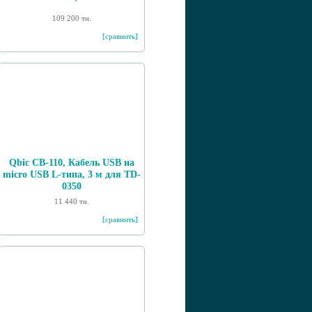
109 200 тн.
[сравнить]
Qbic CB-110, Кабель USB на
micro USB L-типа, 3 м для TD-
0350
11 440 тн.
[сравнить]