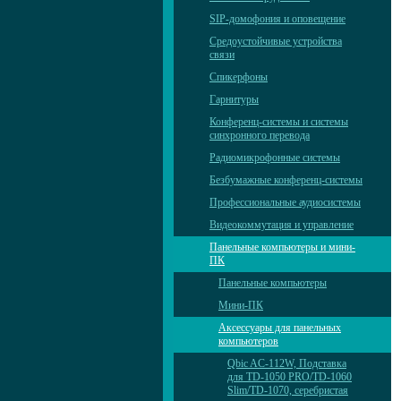
SIP-домофония и оповещение
Средоустойчивые устройства
связи
Спикерфоны
Гарнитуры
Конференц-системы и системы
синхронного перевода
Радиомикрофонные системы
Безбумажные конференц-системы
Профессиональные аудиосистемы
Видеокоммутация и управление
Панельные компьютеры и мини-
ПК
Панельные компьютеры
Мини-ПК
Аксессуары для панельных
компьютеров
Qbic AC-112W, Подставка
для TD-1050 PRO/TD-1060
Slim/TD-1070, серебристая