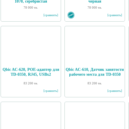
1070, серебристая
черная
78 000 тн.
78 000 тн.
[сравнить]
[сравнить]
Qbic AC-620, POE-адаптер для
Qbic AC-610, Датчик занятости
TD-0350, RJ45, USBx2
рабочего места для TD-0350
83 200 тн.
83 200 тн.
[сравнить]
[сравнить]