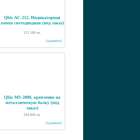
Qbic AC-212, Индикаторная
лампа светодиодная (под заказ)
121 160 тн.
[сравнить]
Qbic MS-2000, крепление на
металлическую балку (под
заказ)
164 840 тн.
[сравнить]