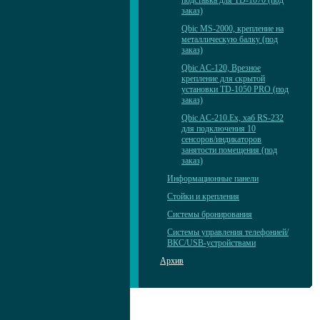
подставка для TD-1070 (под
заказ)
Qbic MS-2000, крепление на
металлическую балку (под
заказ)
Qbic AC-120, Врезное
крепление для скрытой
установки TD-1050 PRO (под
заказ)
Qbic AC-210.Ex, хаб RS-232
для подключения 10
сенсоров/индикаторов
занятости помещения (под
заказ)
Информационные панели
Стойки и крепления
Системы бронирования
Системы управления телефонией/
ВКС/USB-устройствами
Архив