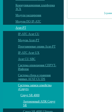
Коммуникационная платформа
3CX
[сравн
Модули расширения
Модули ПО IP-АТС
Агат-РТ
IP-АТС Агат CU
Модули Агат-РТ
Программные опции Агат-РТ
IP-АТС Агат UX
Агат CU SBC
Система оповещения СПРУТ-
Информ
Система сбора и хранения
данных АГАТ CU DS
Системы записи семейства
«Спрут»
Спрут SR 4000
Автономный АПК Спрут
SR
Спрут SR 4000 Ultimate