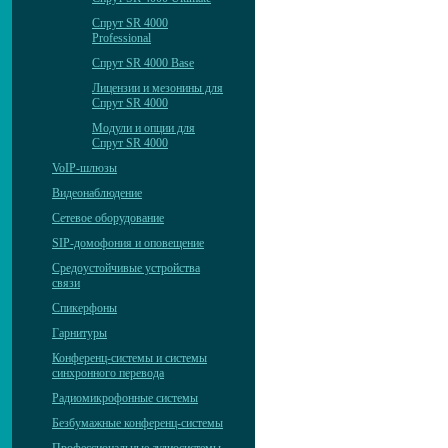
Спрут SR 4000
Professional
Спрут SR 4000 Base
Лицензии и мезонины для
Спрут SR 4000
Модули и опции для
Спрут SR 4000
VoIP-шлюзы
Видеонаблюдение
Сетевое оборудование
SIP-домофония и оповещение
Средоустойчивые устройства
связи
Спикерфоны
Гарнитуры
Конференц-системы и системы
синхронного перевода
Радиомикрофонные системы
Безбумажные конференц-системы