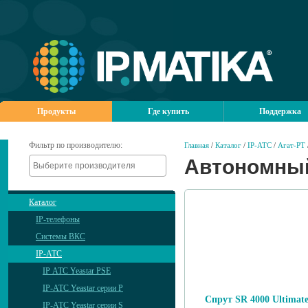
Продукты
Где купить
Поддержка
Фильтр по производителю:
Главная
/
Каталог
/
IP-АТС
/
Агат-РТ
Автономный
Каталог
IP-телефоны
Системы ВКС
IP-АТС
IP АТС Yeastar PSE
IP-АТС Yeastar серии P
Спрут SR 4000 Ultimat
IP-АТС Yeastar серии S