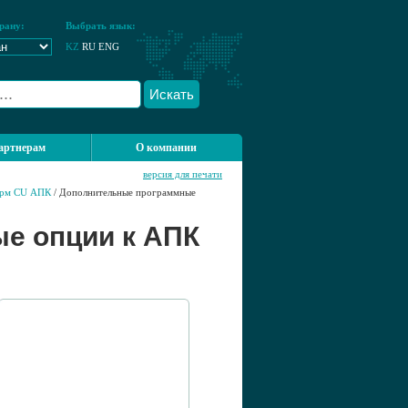
рану:
Выбрать язык:
KZ
RU
ENG
Искать
артнерам
О компании
версия для печати
рм CU АПК
/ Дополнительные программные
е опции к АПК