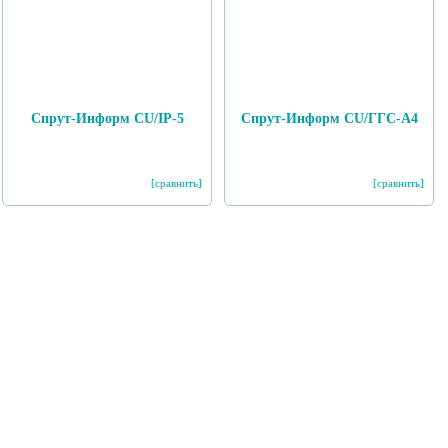
Спрут-Информ CU/IP-5
Спрут-Информ CU/ГГС-А4
[сравнить]
[сравнить]