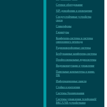
Сетевое оборудование
SIP-домофония и оповещение
Средоустойчивые устройства
связи
Спикерфоны
Гарнитуры
Конференц-системы и системы
синхронного перевода
Радиомикрофонные системы
Безбумажные конференц-системы
Профессиональные аудиосистемы
Видеокоммутация и управление
Панельные компьютеры и мини-
ПК
Информационные панели
Стойки и крепления
Системы бронирования
Системы управления телефонией/
ВКС/USB-устройствами