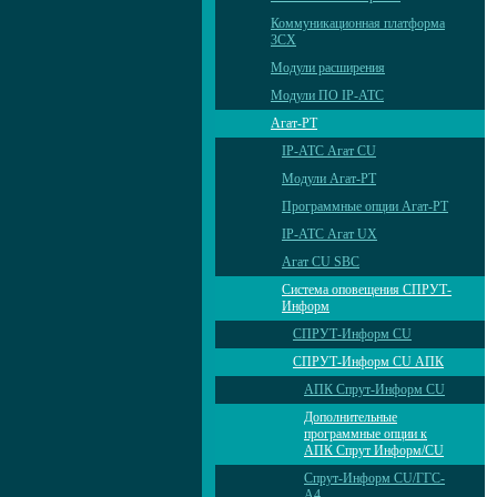
Коммуникационная платформа
3CX
Модули расширения
Модули ПО IP-АТС
Агат-РТ
IP-АТС Агат CU
Модули Агат-РТ
Программные опции Агат-РТ
IP-АТС Агат UX
Агат CU SBC
Система оповещения СПРУТ-
Информ
СПРУТ-Информ CU
СПРУТ-Информ CU АПК
АПК Спрут-Информ CU
Дополнительные
программные опции к
АПК Спрут Информ/CU
Спрут-Информ CU/ГГС-
А4