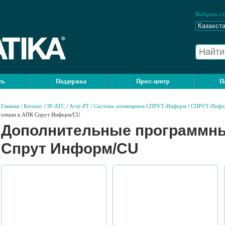
Выбрать ст
ть
Поддержка
Пресс-центр
П
Главная
/
Каталог
/
IP-АТС
/
Агат-РТ
/
Система оповещения СПРУТ-Информ
/
СПРУТ-Инфо
опции к АПК Спрут Информ/CU
Дополнительные программны
Спрут Информ/CU