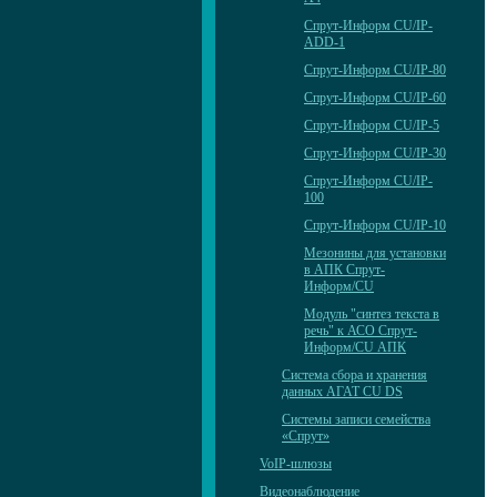
Спрут-Информ CU/IP-
ADD-1
Спрут-Информ CU/IP-80
Спрут-Информ CU/IP-60
Спрут-Информ CU/IP-5
Спрут-Информ CU/IP-30
Спрут-Информ CU/IP-
100
Спрут-Информ CU/IP-10
Мезонины для установки
в АПК Спрут-
Информ/CU
Модуль "синтез текста в
речь" к АСО Спрут-
Информ/CU АПК
Система сбора и хранения
данных АГАТ CU DS
Системы записи семейства
«Спрут»
VoIP-шлюзы
Видеонаблюдение