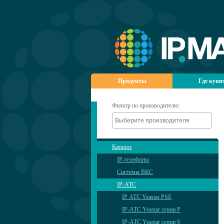
Продукты
Где купи
Фильтр по производителю:
Каталог
IP-телефоны
Системы ВКС
IP-АТС
IP АТС Yeastar PSE
IP-АТС Yeastar серии P
IP-АТС Yeastar серии S