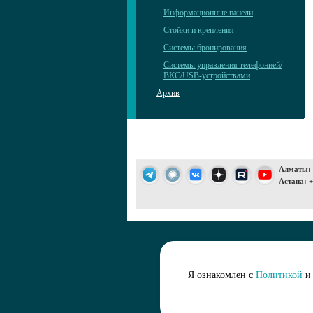
Информационные панели
Стойки и крепления
Системы бронирования
Системы управления телефонией/
ВКС/USB-устройствами
Архив
Алматы: +
Астана: +
Подписаться 
Я ознакомлен с
Политикой
и 