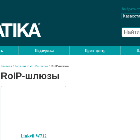
Выбрать ст
ть
Поддержка
Пресс-центр
П
Главная
/
Каталог
/
VoIP-шлюзы
/ RoIP-шлюзы
RoIP-шлюзы
Linkvil W712