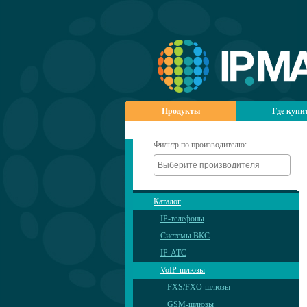
Продукты
Где купи
Фильтр по производителю:
Каталог
IP-телефоны
Системы ВКС
IP-АТС
VoIP-шлюзы
FXS/FXO-шлюзы
GSM-шлюзы