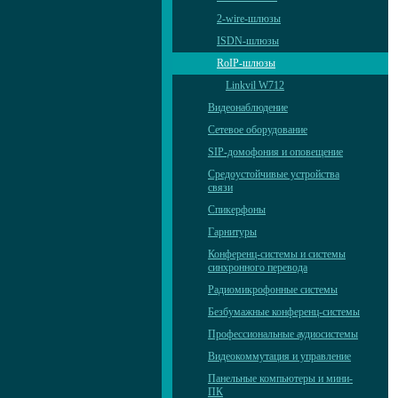
2-wire-шлюзы
ISDN-шлюзы
RoIP-шлюзы
Linkvil W712
Видеонаблюдение
Сетевое оборудование
SIP-домофония и оповещение
Средоустойчивые устройства
связи
Спикерфоны
Гарнитуры
Конференц-системы и системы
синхронного перевода
Радиомикрофонные системы
Безбумажные конференц-системы
Профессиональные аудиосистемы
Видеокоммутация и управление
Панельные компьютеры и мини-
ПК