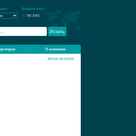
рану:
Выбрать язык:
KZ
RU
ENG
Искать
артнерам
О компании
версия для печати