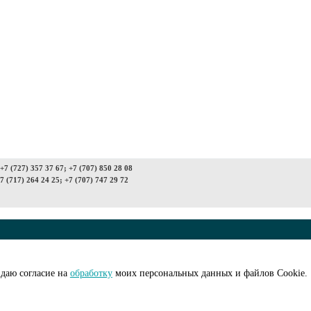
7 (727) 357 37 67; +7 (707) 850 28 08
7 (717) 264 24 25; +7 (707) 747 29 72
© ООО "АйПиМатик
на рассылку
Создание сайта -
I
даю согласие на
обработку
моих персональных данных и файлов Cookie.