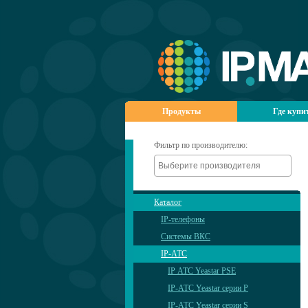
Продукты
Где купи
Фильтр по производителю:
Каталог
IP-телефоны
Системы ВКС
IP-АТС
IP АТС Yeastar PSE
IP-АТС Yeastar серии P
IP-АТС Yeastar серии S