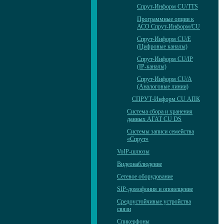
Спрут-Информ CU/TTS
Программные опции к
АСО Спрут-Информ/CU
Спрут-Информ CU/E
(Цифровые каналы)
Спрут-Информ CU/IP
(IP-каналы)
Спрут-Информ CU/А
(Аналоговые линии)
СПРУТ-Информ CU АПК
Система сбора и хранения
данных АГАТ CU DS
Системы записи семейства
«Спрут»
VoIP-шлюзы
Видеонаблюдение
Сетевое оборудование
SIP-домофония и оповещение
Средоустойчивые устройства
связи
Спикерфоны