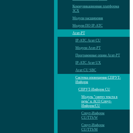
Коммуникационная платформа
3CX
Модули расширения
Модули ПО IP-АТС
Агат-РТ
IP-АТС Агат CU
Модули Агат-РТ
Программные опции Агат-РТ
IP-АТС Агат UX
Агат CU SBC
Система оповещения СПРУТ-
Информ
СПРУТ-Информ CU
Модуль "синтез текста в
речь" к АСО Спрут-
Информ/CU
Спрут-Информ
CU/TTS/W
Спрут-Информ
CU/TTS/M