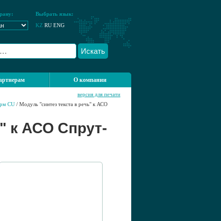
рану:
Выбрать язык:
KZ
RU
ENG
Искать
артнерам
О компании
версия для печати
рм CU
/ Модуль "синтез текста в речь" к АСО
" к АСО Спрут-