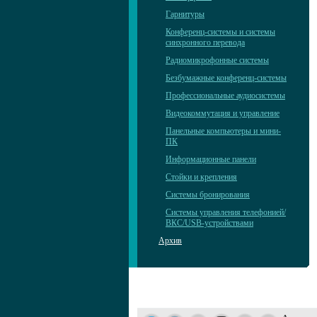
Гарнитуры
Конференц-системы и системы
синхронного перевода
Радиомикрофонные системы
Безбумажные конференц-системы
Профессиональные аудиосистемы
Видеокоммутация и управление
Панельные компьютеры и мини-
ПК
Информационные панели
Стойки и крепления
Системы бронирования
Системы управления телефонией/
ВКС/USB-устройствами
Архив