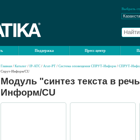
Выбрать ст
ть
Поддержка
Пресс-центр
П
Главная
/
Каталог
/
IP-АТС
/
Агат-РТ
/
Система оповещения СПРУТ-Информ
/
СПРУТ-Инфо
Спрут-Информ/CU
Модуль "синтез текста в речь
Информ/CU