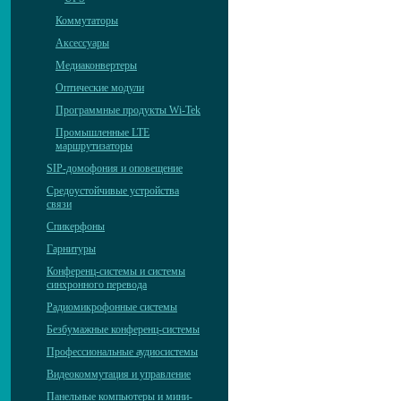
Коммутаторы
Аксессуары
Медиаконвертеры
Оптические модули
Программные продукты Wi-Tek
Промышленные LTE
маршрутизаторы
SIP-домофония и оповещение
Средоустойчивые устройства
связи
Спикерфоны
Гарнитуры
Конференц-системы и системы
синхронного перевода
Радиомикрофонные системы
Безбумажные конференц-системы
Профессиональные аудиосистемы
Видеокоммутация и управление
Панельные компьютеры и мини-