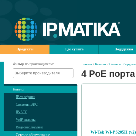
Продукты
Где купить
Поддержка
Фильтр по производителю:
Главная
/
Каталог
/
Сетевое оборудов
4 PoE порта
Каталог
IP-телефоны
Системы ВКС
IP-АТС
VoIP-шлюзы
Видеонаблюдение
Wi-Tek WI-PS205H (v2)
Сетевое оборудование