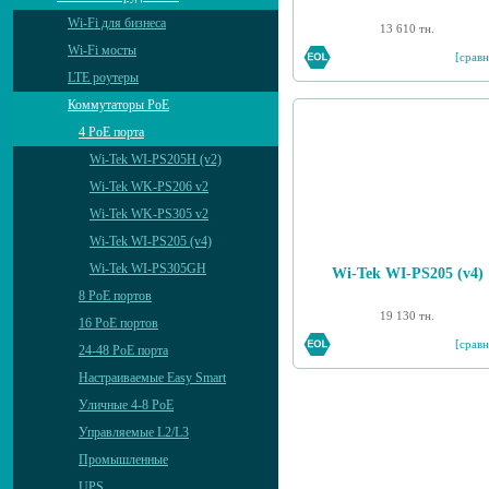
Wi-Fi для бизнеса
13 610 тн.
Wi-Fi мосты
[сравн
LTE роутеры
Коммутаторы PoE
4 PoE порта
Wi-Tek WI-PS205H (v2)
Wi-Tek WK-PS206 v2
Wi-Tek WK-PS305 v2
Wi-Tek WI-PS205 (v4)
Wi-Tek WI-PS305GH
Wi-Tek WI-PS205 (v4)
8 PoE портов
19 130 тн.
16 PoE портов
[сравн
24-48 PoE порта
Настраиваемые Easy Smart
Уличные 4-8 PoE
Управляемые L2/L3
Промышленные
UPS