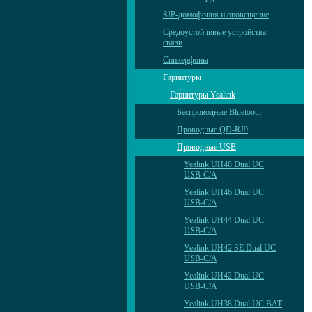
SIP-домофония и оповещение
Средоустойчивые устройства
связи
Спикерфоны
Гарнитуры
Гарнитуры Yealink
Беспроводные Bluetooth
Проводные QD-RJ9
Проводные USB
Yealink UH48 Dual UC
USB-C/A
Yealink UH46 Dual UC
USB-C/A
Yealink UH44 Dual UC
USB-C/A
Yealink UH42 SE Dual UC
USB-C/A
Yealink UH42 Dual UC
USB-C/A
Yealink UH38 Dual UC BAT