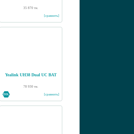
35 870 тн.
[сравнить]
Yealink UH38 Dual UC BAT
78 930 тн.
[сравнить]