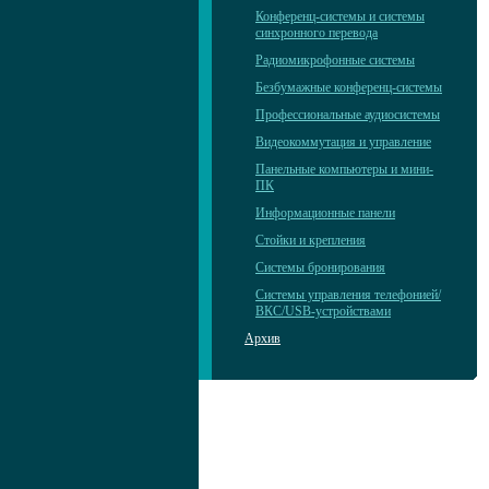
Конференц-системы и системы
синхронного перевода
Радиомикрофонные системы
Безбумажные конференц-системы
Профессиональные аудиосистемы
Видеокоммутация и управление
Панельные компьютеры и мини-
ПК
Информационные панели
Стойки и крепления
Системы бронирования
Системы управления телефонией/
ВКС/USB-устройствами
Архив