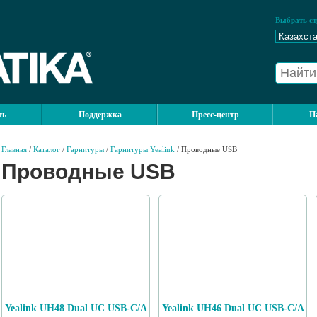
Выбрать ст
ть
Поддержка
Пресс-центр
П
Главная
/
Каталог
/
Гарнитуры
/
Гарнитуры Yealink
/ Проводные USB
Проводные USB
Yealink UH48 Dual UC USB-C/A
Yealink UH46 Dual UC USB-C/A