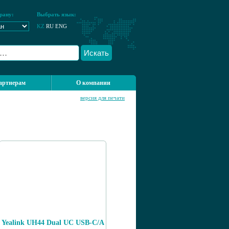
рану:
Выбрать язык:
KZ
RU
ENG
Искать
артнерам
О компании
версия для печати
Yealink UH44 Dual UC USB-C/A