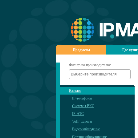
Продукты
Где купи
Фильтр по производителю:
Каталог
IP-телефоны
Системы ВКС
IP-АТС
VoIP-шлюзы
Видеонаблюдение
Сетевое оборудование