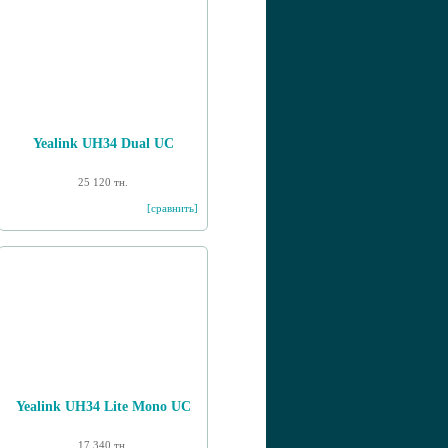
Yealink UH34 Dual UC
25 120 тн.
[сравнить]
Yealink UH34 Lite Mono UC
17 340 тн.