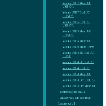
Yealink UH37 Mono UC
USB-C/A
Yealink UH37 Dual UC
USB-C/A
Yealink UH35 Dual UC
USB-C/A
Yealink UH35 Mono UC
USB-C/A
Yealink UH35 Mono UC
Yealink UH36 Mono Teams
Yealink UH34 SE Dual UC
USB-C
Yealink UH34 SE Dual UC
Yealink UH34 Dual UC
Yealink UH34 Mono UC
Yealink UH34 Lite Dual UC
Yealink UH34 Lite Mono UC
Беспроводные DECT
Аксессуары для гарнитур
Гарнитуры VT