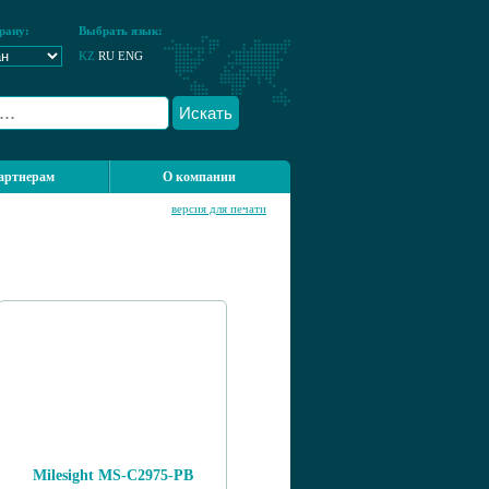
рану:
Выбрать язык:
KZ
RU
ENG
Искать
артнерам
О компании
версия для печати
Milesight MS-C2975-PB