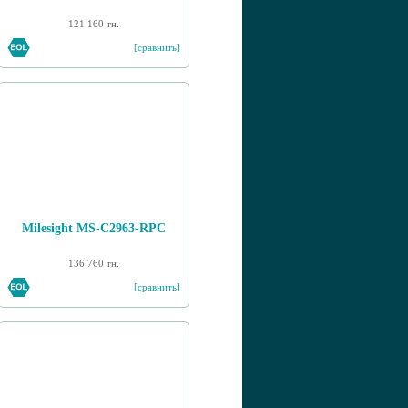
121 160 тн.
[сравнить]
Milesight MS-C2963-RPC
136 760 тн.
[сравнить]