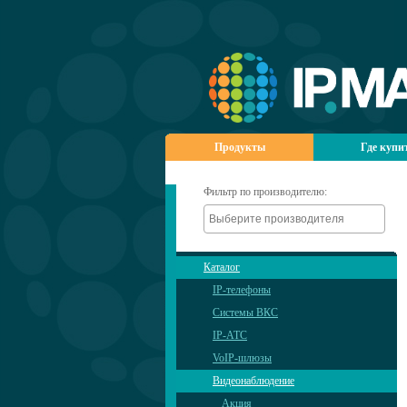
Продукты
Где купи
Фильтр по производителю:
Каталог
IP-телефоны
Системы ВКС
IP-АТС
VoIP-шлюзы
Видеонаблюдение
Акция