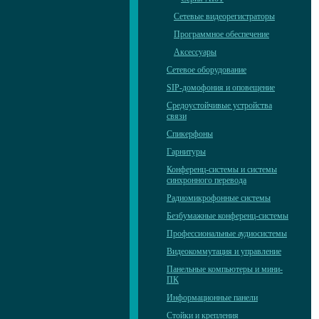
Сетевые видеорегистраторы
Программное обеспечение
Аксессуары
Сетевое оборудование
SIP-домофония и оповещение
Средоустойчивые устройства
связи
Спикерфоны
Гарнитуры
Конференц-системы и системы
синхронного перевода
Радиомикрофонные системы
Безбумажные конференц-системы
Профессиональные аудиосистемы
Видеокоммутация и управление
Панельные компьютеры и мини-
ПК
Информационные панели
Стойки и крепления