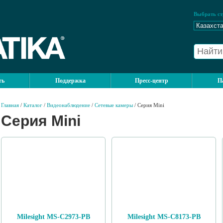
Выбрать ст
ть
Поддержка
Пресс-центр
П
Главная
/
Каталог
/
Видеонаблюдение
/
Сетевые камеры
/ Серия Mini
Серия Mini
Milesight MS-C2973-PB
Milesight MS-C8173-PB