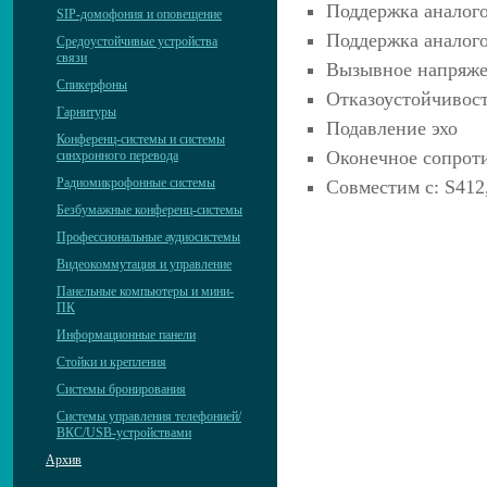
Поддержка аналог
SIP-домофония и оповещение
Поддержка аналог
Средоустойчивые устройства
связи
Вызывное напряже
Спикерфоны
Отказоустойчивос
Гарнитуры
Подавление эхо
Конференц-системы и системы
Оконечное сопрот
синхронного перевода
Радиомикрофонные системы
Совместим с: S412,
Безбумажные конференц-системы
Профессиональные аудиосистемы
Видеокоммутация и управление
Панельные компьютеры и мини-
ПК
Информационные панели
Стойки и крепления
Системы бронирования
Системы управления телефонией/
ВКС/USB-устройствами
Архив