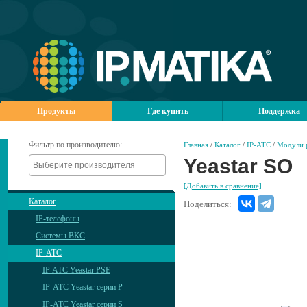
Продукты
Где купить
Поддержка
Фильтр по производителю:
Главная
/
Каталог
/
IP-АТС
/
Модули 
Yeastar SO
[Добавить в сравнение]
Каталог
Поделиться:
IP-телефоны
Системы ВКС
IP-АТС
IP АТС Yeastar PSE
IP-АТС Yeastar серии P
IP-АТС Yeastar серии S