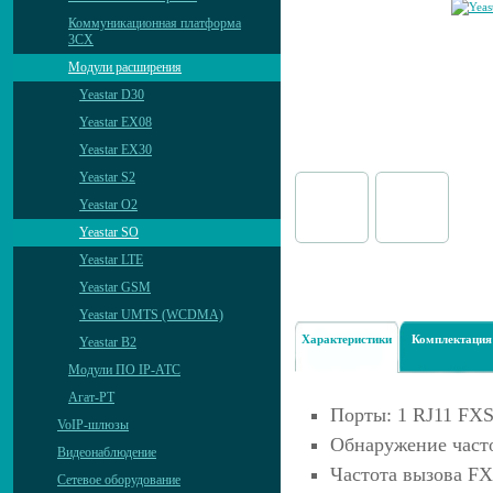
Коммуникационная платформа
3CX
Модули расширения
Yeastar D30
Yeastar EX08
Yeastar EX30
Yeastar S2
Yeastar O2
Yeastar SO
Yeastar LTE
Yeastar GSM
Yeastar UMTS (WCDMA)
Характеристики
Комплектация
Yeastar B2
Модули ПО IP-АТС
Агат-РТ
Порты: 1 RJ11 FXS
VoIP-шлюзы
Обнаружение част
Видеонаблюдение
Частота вызова FX
Сетевое оборудование