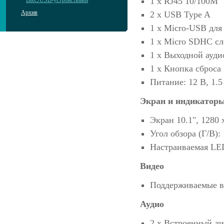
1 x RJ45 10/100M
ВКС/USB-устройствами
Архив
2 x USB Type A
1 х Micro-USB дл
1 х Micro SDHC сл
1 x Выходной ауди
1 x Кнопка сброса
Питание: 12 В, 1.
Экран и индикатор
Экран 10.1", 1280 
Угол обзора (Г/В): 
Настраиваемая LE
Видео
Поддерживаемые ви
Аудио
2 х Встроенный д