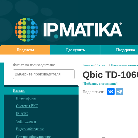
Продукты
Где купить
Поддержка
Фильтр по производителю:
Главная
/
Каталог
/
Панельные компь
Qbic TD-106
[Добавить в сравнение]
Каталог
Поделиться:
IP-телефоны
Системы ВКС
IP-АТС
VoIP-шлюзы
Видеонаблюдение
Сетевое оборудование