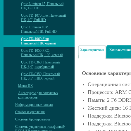
Qbic Luminen 15, Панельный
ПК, Full HD
Qbic TD-1070 Lite, Панельный
ПК, 10'', Full HD
Qbic Luminen 10M,
Панельный ПК, Full HD
Qbic TD-1060 Slim,
Панельный ПК, черный
Характеристики
Комплектация
Qbic TD-1050 PRO,
Панельный ПК, 10", черный
Qbic TD-0360, Панельный
ПК, 3,6", серебристый
Основные характер
Qbic TD-0350, Панельный
ПК, 3,5", HID, черный
Операционная сист
Мини-ПК
Процессор: ARM Qu
Аксессуары для панельных
компьютеров
Память: 2 Гб DDR
Информационные панели
Жесткий диск: 16
Стойки и крепления
Поддержка Bluetoot
Системы бронирования
Поддержка Bluetoo
Системы управления телефонией/