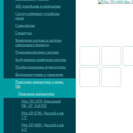
SIP-домофония и оповещение
Средоустойчивые устройства
связи
Спикерфоны
Гарнитуры
Конференц-системы и системы
синхронного перевода
Радиомикрофонные системы
Безбумажные конференц-системы
Профессиональные аудиосистемы
Видеокоммутация и управление
Панельные компьютеры и мини-
ПК
Панельные компьютеры
Qbic TD-1070, Панельный
ПК, 10'', Full HD
Qbic EP-0700, Дисплей e-ink
7.5''
Qbic EP-0400, Дисплей e-ink
4.2''